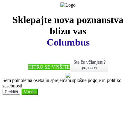
Sklepajte nova poznanstva
blizu vas
Columbus
Ste že včlanjeni?
HITRO SE VPIŠITE
prijavi se
Sem polnoletna oseba in sprejemam splošne pogoje in politiko
zasebnosti
Prekliči
V redu